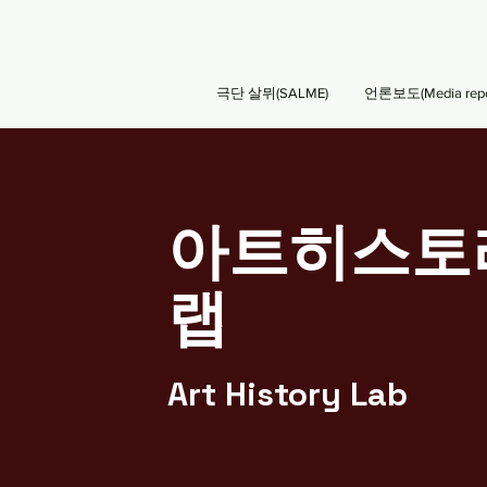
극단 살뮈(SALME)
언론보도(Media repo
아트히스토
랩
​Art History Lab