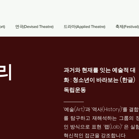
rt)
연극(Devised Theatre)
드라마(Applied Theatre)
축제(Festival)
리
과거와 현재를 잇는 예술적 대
화 : 청소년이 바라보는 (한글)
독립운동
‘예술(Art)’과 ‘역사(History)’
를 탐구하고 재해석하는 그룹의 
인 방식으로 표현. ‘랩(Lab)’ 은
혁신적인 접근을 강조합니다.