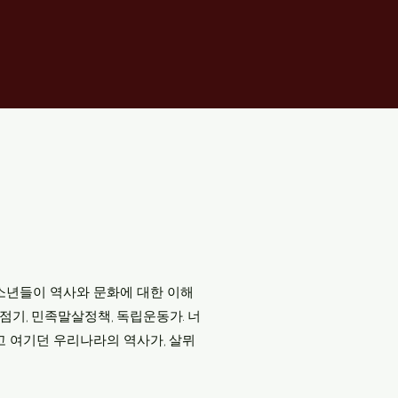
소년들이 역사와 문화에 대한 이해
점기, 민족말살정책, 독립운동가. 너
 여기던 우리나라의 역사가, 살뮈